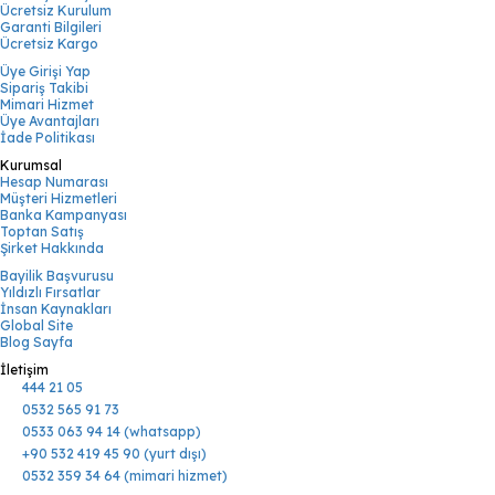
Ücretsiz Kurulum
Garanti Bilgileri
Ücretsiz Kargo
Üye Girişi Yap
Sipariş Takibi
Mimari Hizmet
Üye Avantajları
İade Politikası
Kurumsal
Hesap Numarası
Müşteri Hizmetleri
Banka Kampanyası
Toptan Satış
Şirket Hakkında
Bayilik Başvurusu
Yıldızlı Fırsatlar
İnsan Kaynakları
Global Site
Blog Sayfa
İletişim
444 21 05
0532 565 91 73
0533 063 94 14 (whatsapp)
+90 532 419 45 90 (yurt dışı)
0532 359 34 64 (mimari hizmet)