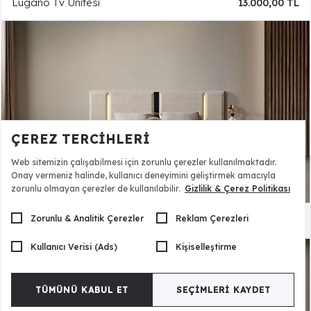
Lugano Tv Ünitesi
13.000,00 TL
ÇEREZ TERCIHLERI
Web sitemizin çalışabilmesi için zorunlu çerezler kullanılmaktadır.
Onay vermeniz halinde, kullanıcı deneyimini geliştirmek amacıyla
zorunlu olmayan çerezler de kullanılabilir.
Gizlilik & Çerez Politikası
Zorunlu & Analitik Çerezler
Reklam Çerezleri
Lincoln Karyola ve Başlık
26.500,00 TL
Kullanıcı Verisi (Ads)
Kişiselleştirme
TÜMÜNÜ KABUL ET
SEÇIMLERI KAYDET