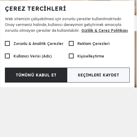
ÇEREZ TERCIHLERI
Web sitemizin çalışabilmesi için zorunlu çerezler kullanılmaktadır.
Pandora Montessori Genç Odası
63.000,00 TL
Onay vermeniz halinde, kullanıcı deneyimini geliştirmek amacıyla
zorunlu olmayan çerezler de kullanılabilir.
Gizlilik & Çerez Politikası
Zorunlu & Analitik Çerezler
Reklam Çerezleri
Kullanıcı Verisi (Ads)
Kişiselleştirme
TÜMÜNÜ KABUL ET
SEÇIMLERI KAYDET
Muzzy Montessori Genç Odası
63.500,00 TL