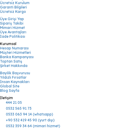
Ücretsiz Kurulum
Garanti Bilgileri
Ücretsiz Kargo
Üye Girişi Yap
Sipariş Takibi
Mimari Hizmet
Üye Avantajları
İade Politikası
Kurumsal
Hesap Numarası
Müşteri Hizmetleri
Banka Kampanyası
Toptan Satış
Şirket Hakkında
Bayilik Başvurusu
Yıldızlı Fırsatlar
İnsan Kaynakları
Global Site
Blog Sayfa
İletişim
444 21 05
0532 565 91 73
0533 063 94 14 (whatsapp)
+90 532 419 45 90 (yurt dışı)
0532 359 34 64 (mimari hizmet)