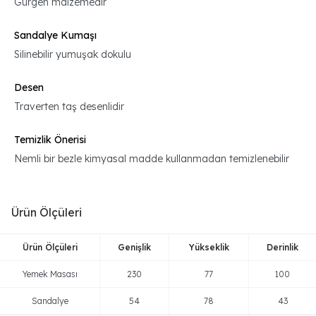
Gürgen malzemedir
Sandalye Kumaşı
Silinebilir yumuşak dokulu
Desen
Traverten taş desenlidir
Temizlik Önerisi
Nemli bir bezle kimyasal madde kullanmadan temizlenebilir
Ürün Ölçüleri
Ürün Ölçüleri
Genişlik
Yükseklik
Derinlik
Yemek Masası
230
77
100
Sandalye
54
78
43