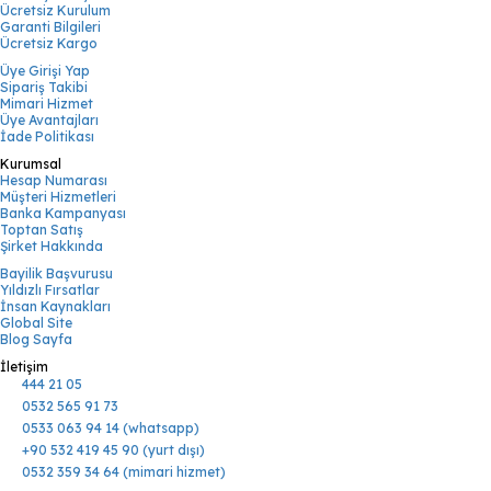
Ücretsiz Kurulum
Garanti Bilgileri
Ücretsiz Kargo
Üye Girişi Yap
Sipariş Takibi
Mimari Hizmet
Üye Avantajları
İade Politikası
Kurumsal
Hesap Numarası
Müşteri Hizmetleri
Banka Kampanyası
Toptan Satış
Şirket Hakkında
Bayilik Başvurusu
Yıldızlı Fırsatlar
İnsan Kaynakları
Global Site
Blog Sayfa
İletişim
444 21 05
0532 565 91 73
0533 063 94 14 (whatsapp)
+90 532 419 45 90 (yurt dışı)
0532 359 34 64 (mimari hizmet)