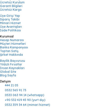
Ücretsiz Kurulum
Garanti Bilgileri
Ücretsiz Kargo
Üye Girişi Yap
Sipariş Takibi
Mimari Hizmet
Üye Avantajları
İade Politikası
Kurumsal
Hesap Numarası
Müşteri Hizmetleri
Banka Kampanyası
Toptan Satış
Şirket Hakkında
Bayilik Başvurusu
Yıldızlı Fırsatlar
İnsan Kaynakları
Global Site
Blog Sayfa
İletişim
444 21 05
0532 565 91 73
0533 063 94 14 (whatsapp)
+90 532 419 45 90 (yurt dışı)
0532 359 34 64 (mimari hizmet)