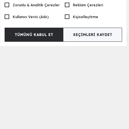
Zorunlu & Analitik Çerezler
Reklam Çerezleri
Kullanıcı Verisi (Ads)
Kişiselleştirme
TÜMÜNÜ KABUL ET
SEÇIMLERI KAYDET
Lucas Yan Sehpa
8.990,00 TL