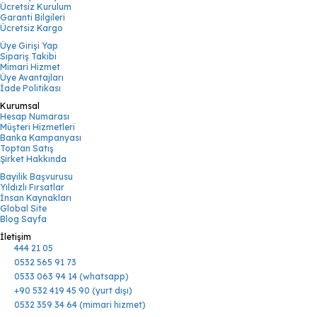
Ücretsiz Kurulum
Garanti Bilgileri
Ücretsiz Kargo
Üye Girişi Yap
Sipariş Takibi
Mimari Hizmet
Üye Avantajları
İade Politikası
Kurumsal
Hesap Numarası
Müşteri Hizmetleri
Banka Kampanyası
Toptan Satış
Şirket Hakkında
Bayilik Başvurusu
Yıldızlı Fırsatlar
İnsan Kaynakları
Global Site
Blog Sayfa
İletişim
444 21 05
0532 565 91 73
0533 063 94 14 (whatsapp)
+90 532 419 45 90 (yurt dışı)
0532 359 34 64 (mimari hizmet)