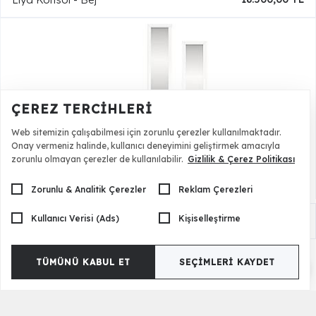
ÇEREZ TERCIHLERI
Web sitemizin çalışabilmesi için zorunlu çerezler kullanılmaktadır.
Onay vermeniz halinde, kullanıcı deneyimini geliştirmek amacıyla
zorunlu olmayan çerezler de kullanılabilir.
Gizlilik & Çerez Politikası
Zorunlu & Analitik Çerezler
Reklam Çerezleri
Kullanıcı Verisi (Ads)
Kişiselleştirme
Liya Konsol - Beyaz
18.500,00 TL
TÜMÜNÜ KABUL ET
SEÇIMLERI KAYDET
Renk Seçenekleri