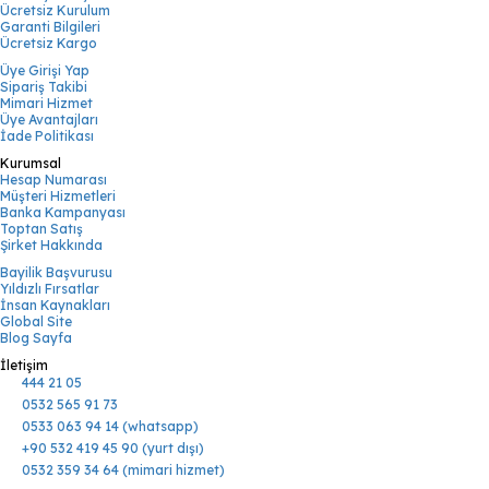
Ücretsiz Kurulum
Garanti Bilgileri
Ücretsiz Kargo
Üye Girişi Yap
Sipariş Takibi
Mimari Hizmet
Üye Avantajları
İade Politikası
Kurumsal
Hesap Numarası
Müşteri Hizmetleri
Banka Kampanyası
Toptan Satış
Şirket Hakkında
Bayilik Başvurusu
Yıldızlı Fırsatlar
İnsan Kaynakları
Global Site
Blog Sayfa
İletişim
444 21 05
0532 565 91 73
0533 063 94 14 (whatsapp)
+90 532 419 45 90 (yurt dışı)
0532 359 34 64 (mimari hizmet)