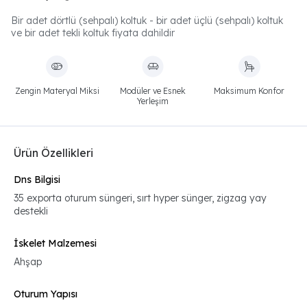
Bir adet dörtlü (sehpalı) koltuk - bir adet üçlü (sehpalı) koltuk
ve bir adet tekli koltuk fiyata dahildir
Zengin Materyal Miksi
Modüler ve Esnek
Maksimum Konfor
Yerleşim
Ürün Özellikleri
Dns Bilgisi
35 exporta oturum süngeri, sırt hyper sünger, zigzag yay
destekli
İskelet Malzemesi
Ahşap
Oturum Yapısı