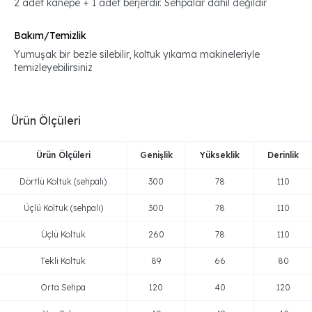
2 adet kanepe + 1 adet berjerdir. Sehpalar dahil değildir
Bakım/Temizlik
Yumuşak bir bezle silebilir, koltuk yıkama makineleriyle
temizleyebilirsiniz
Ürün Ölçüleri
Ürün Ölçüleri
Genişlik
Yükseklik
Derinlik
Dörtlü Koltuk (sehpalı)
300
78
110
Üçlü Koltuk (sehpalı)
300
78
110
Üçlü Koltuk
260
78
110
Tekli Koltuk
89
66
80
Orta Sehpa
120
40
120