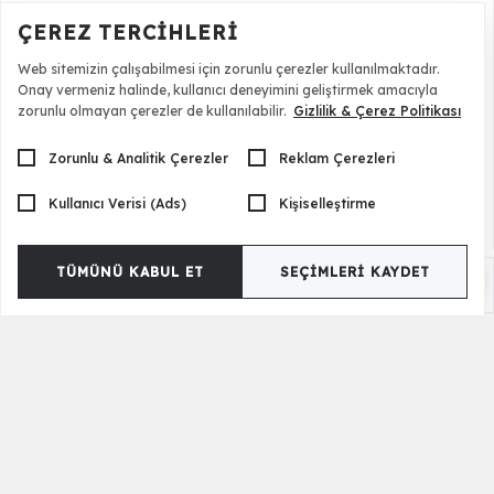
ÇEREZ TERCIHLERI
Web sitemizin çalışabilmesi için zorunlu çerezler kullanılmaktadır.
Onay vermeniz halinde, kullanıcı deneyimini geliştirmek amacıyla
zorunlu olmayan çerezler de kullanılabilir.
Gizlilik & Çerez Politikası
Zorunlu & Analitik Çerezler
Reklam Çerezleri
Kullanıcı Verisi (Ads)
Kişiselleştirme
TÜMÜNÜ KABUL ET
SEÇIMLERI KAYDET
Lazio Sandalye 6 Adet - Colorful
73.500,00 TL