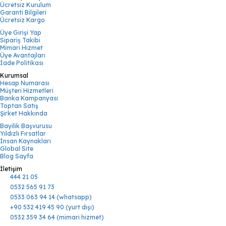
Ücretsiz Kurulum
Garanti Bilgileri
Ücretsiz Kargo
Üye Girişi Yap
Sipariş Takibi
Mimari Hizmet
Üye Avantajları
İade Politikası
Kurumsal
Hesap Numarası
Müşteri Hizmetleri
Banka Kampanyası
Toptan Satış
Şirket Hakkında
Bayilik Başvurusu
Yıldızlı Fırsatlar
İnsan Kaynakları
Global Site
Blog Sayfa
İletişim
444 21 05
0532 565 91 73
0533 063 94 14 (whatsapp)
+90 532 419 45 90 (yurt dışı)
0532 359 34 64 (mimari hizmet)