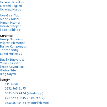
Ücretsiz Kurulum
Garanti Bilgileri
Ücretsiz Kargo
Üye Girişi Yap
Sipariş Takibi
Mimari Hizmet
Üye Avantajları
İade Politikası
Kurumsal
Hesap Numarası
Müşteri Hizmetleri
Banka Kampanyası
Toptan Satış
Şirket Hakkında
Bayilik Başvurusu
Yıldızlı Fırsatlar
İnsan Kaynakları
Global Site
Blog Sayfa
İletişim
444 21 05
0532 565 91 73
0533 063 94 14 (whatsapp)
+90 532 419 45 90 (yurt dışı)
0532 359 34 64 (mimari hizmet)