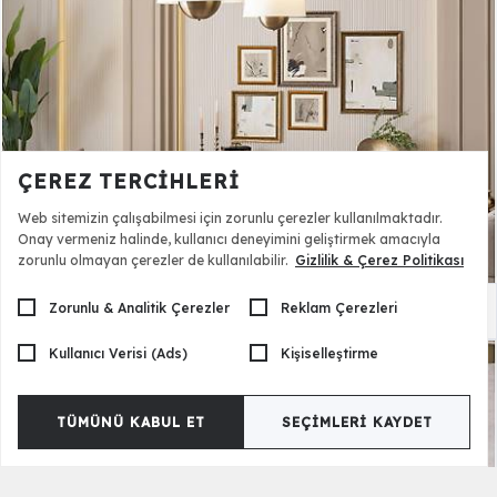
ÇEREZ TERCIHLERI
Web sitemizin çalışabilmesi için zorunlu çerezler kullanılmaktadır.
Onay vermeniz halinde, kullanıcı deneyimini geliştirmek amacıyla
zorunlu olmayan çerezler de kullanılabilir.
Gizlilik & Çerez Politikası
Zorunlu & Analitik Çerezler
Reklam Çerezleri
Laura Tv Sehpası
43.400,00 TL
Kullanıcı Verisi (Ads)
Kişiselleştirme
TÜMÜNÜ KABUL ET
SEÇIMLERI KAYDET