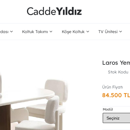
dası
Koltuk Takımı
Köşe Koltuk
TV Ünitesi
Laros Ye
Stok Kodu
84.500 T
Modül