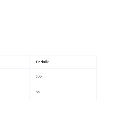
Derinlik
103
55