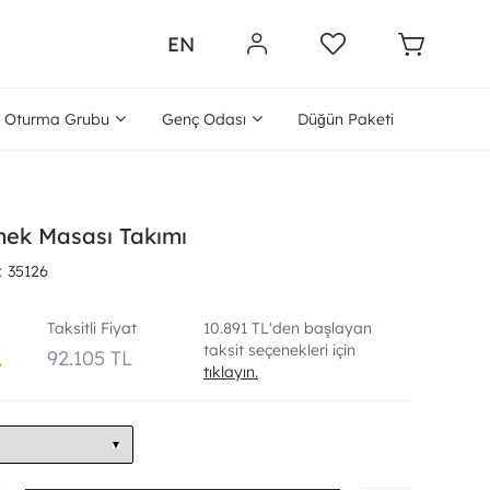
EN
Oturma Grubu
Genç Odası
Düğün Paketi
mek Masası Takımı
35126
Taksitli Fiyat
10.891 TL'den başlayan
taksit seçenekleri için
L
92.105 TL
tıklayın.