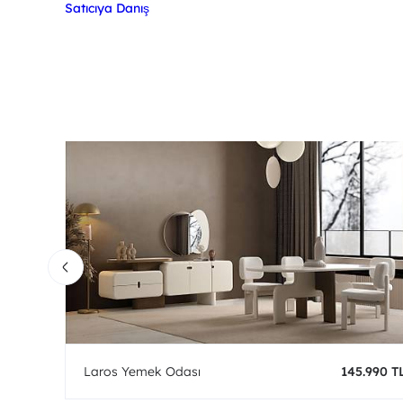
Satıcıya Danış
0 TL
Laros Yemek Odası
145.990 T