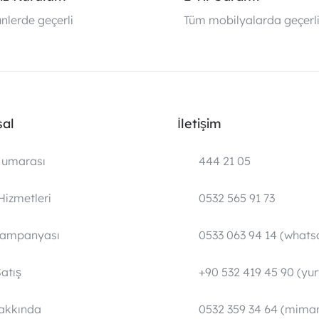
nlerde geçerli
Tüm mobilyalarda geçerl
al
İletişim
umarası
444 21 05
Hizmetleri
0532 565 91 73
Kampanyası
0533 063 94 14 (whats
atış
+90 532 419 45 90 (yurt
Hakkında
0532 359 34 64 (mimar