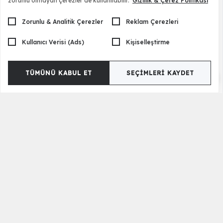
zorunlu olmayan çerezler de kullanılabilir.
Gizlilik & Çerez Politikası
Zorunlu & Analitik Çerezler
Reklam Çerezleri
Kullanıcı Verisi (Ads)
Kişiselleştirme
TÜMÜNÜ KABUL ET
SEÇIMLERI KAYDET
Muzzy Kitaplık
8.990,00 TL