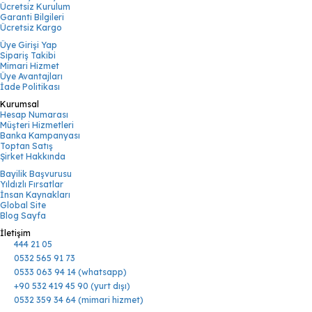
Ücretsiz Kurulum
Garanti Bilgileri
Ücretsiz Kargo
Üye Girişi Yap
Sipariş Takibi
Mimari Hizmet
Üye Avantajları
İade Politikası
Kurumsal
Hesap Numarası
Müşteri Hizmetleri
Banka Kampanyası
Toptan Satış
Şirket Hakkında
Bayilik Başvurusu
Yıldızlı Fırsatlar
İnsan Kaynakları
Global Site
Blog Sayfa
İletişim
444 21 05
0532 565 91 73
0533 063 94 14 (whatsapp)
+90 532 419 45 90 (yurt dışı)
0532 359 34 64 (mimari hizmet)