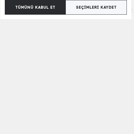
TÜMÜNÜ KABUL ET
SEÇIMLERI KAYDET
Noho Kanepe - Sehpalı
62.500,00 TL
Evidence Kanepe - Sehpalı
62.990,00 TL