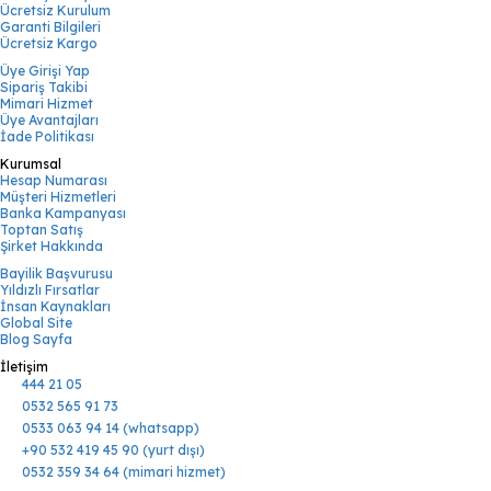
Ücretsiz Kurulum
Garanti Bilgileri
Ücretsiz Kargo
Üye Girişi Yap
Sipariş Takibi
Mimari Hizmet
Üye Avantajları
İade Politikası
Kurumsal
Hesap Numarası
Müşteri Hizmetleri
Banka Kampanyası
Toptan Satış
Şirket Hakkında
Bayilik Başvurusu
Yıldızlı Fırsatlar
İnsan Kaynakları
Global Site
Blog Sayfa
İletişim
444 21 05
0532 565 91 73
0533 063 94 14 (whatsapp)
+90 532 419 45 90 (yurt dışı)
0532 359 34 64 (mimari hizmet)