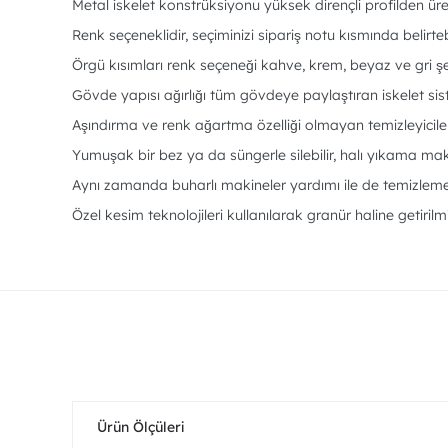
Metal iskelet konstrüksiyonu yüksek dirençli profilden üret
Renk seçeneklidir, seçiminizi sipariş notu kısmında belirteb
Örgü kısımları renk seçeneği kahve, krem, beyaz ve gri şe
Gövde yapısı ağırlığı tüm gövdeye paylaştıran iskelet si
Aşındırma ve renk ağartma özelliği olmayan temizleyiciler 
Yumuşak bir bez ya da süngerle silebilir, halı yıkama makin
Aynı zamanda buharlı makineler yardımı ile de temizleme i
Özel kesim teknolojileri kullanılarak granür haline getiril
Ürün Ölçüleri