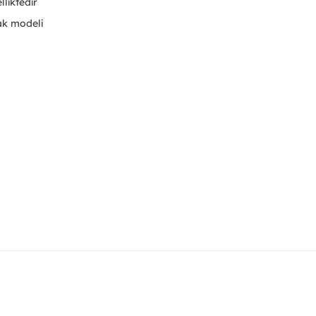
lliktedir
cak modeli