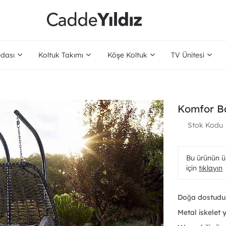
dası
Koltuk Takımı
Köşe Koltuk
TV Ünitesi
Komfor Ba
Stok Kodu
Bu ürünün ür
için
tıklayın
Doğa dostudu
Metal iskelet y