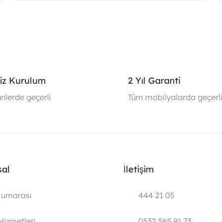
iz Kurulum
2 Yıl Garanti
nlerde geçerli
Tüm mobilyalarda geçerl
al
İletişim
umarası
444 21 05
Hizmetleri
0532 565 91 73