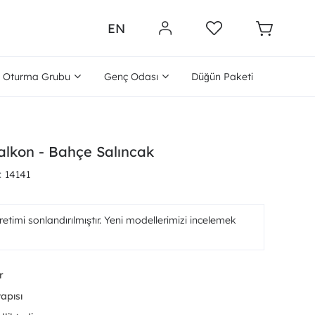
EN
Oturma Grubu
Genç Odası
Düğün Paketi
lkon - Bahçe Salıncak
14141
etimi sonlandırılmıştır. Yeni modellerimizi incelemek
r
apısı