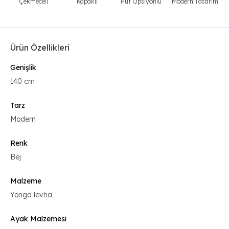
Çekmeceli
Kapaklı
Puf Opsiyonlu
Modern Tasarım
Ürün Özellikleri
Genişlik
140 cm
Tarz
Modern
Renk
Bej
Malzeme
Yonga levha
Ayak Malzemesi