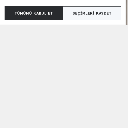
TÜMÜNÜ KABUL ET
SEÇIMLERI KAYDET
Karden Tv Ünitesi - Midi
13.500,00 TL