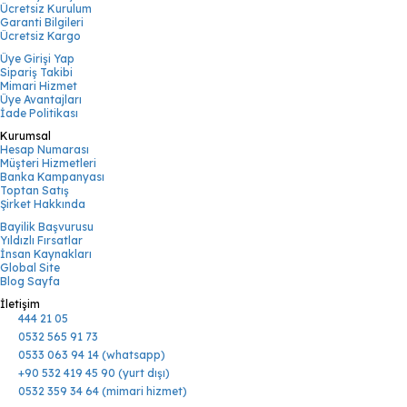
Ücretsiz Kurulum
Garanti Bilgileri
Ücretsiz Kargo
Üye Girişi Yap
Sipariş Takibi
Mimari Hizmet
Üye Avantajları
İade Politikası
Kurumsal
Hesap Numarası
Müşteri Hizmetleri
Banka Kampanyası
Toptan Satış
Şirket Hakkında
Bayilik Başvurusu
Yıldızlı Fırsatlar
İnsan Kaynakları
Global Site
Blog Sayfa
İletişim
444 21 05
0532 565 91 73
0533 063 94 14 (whatsapp)
+90 532 419 45 90 (yurt dışı)
0532 359 34 64 (mimari hizmet)