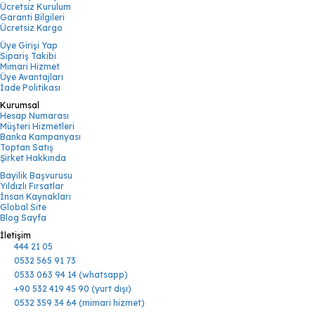
Ücretsiz Kurulum
Garanti Bilgileri
Ücretsiz Kargo
Üye Girişi Yap
Sipariş Takibi
Mimari Hizmet
Üye Avantajları
İade Politikası
Kurumsal
Hesap Numarası
Müşteri Hizmetleri
Banka Kampanyası
Toptan Satış
Şirket Hakkında
Bayilik Başvurusu
Yıldızlı Fırsatlar
İnsan Kaynakları
Global Site
Blog Sayfa
İletişim
444 21 05
0532 565 91 73
0533 063 94 14 (whatsapp)
+90 532 419 45 90 (yurt dışı)
0532 359 34 64 (mimari hizmet)