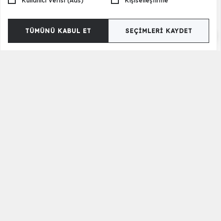
Kullanıcı Verisi (Ads)
Kişiselleştirme
TÜMÜNÜ KABUL ET
SEÇIMLERI KAYDET
Justo Vizon Gardrop - Tek Kapılı
17.000,00 TL