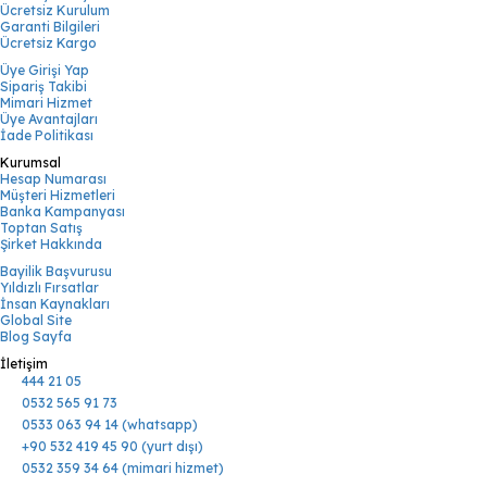
Ücretsiz Kurulum
Garanti Bilgileri
Ücretsiz Kargo
Üye Girişi Yap
Sipariş Takibi
Mimari Hizmet
Üye Avantajları
İade Politikası
Kurumsal
Hesap Numarası
Müşteri Hizmetleri
Banka Kampanyası
Toptan Satış
Şirket Hakkında
Bayilik Başvurusu
Yıldızlı Fırsatlar
İnsan Kaynakları
Global Site
Blog Sayfa
İletişim
444 21 05
0532 565 91 73
0533 063 94 14 (whatsapp)
+90 532 419 45 90 (yurt dışı)
0532 359 34 64 (mimari hizmet)