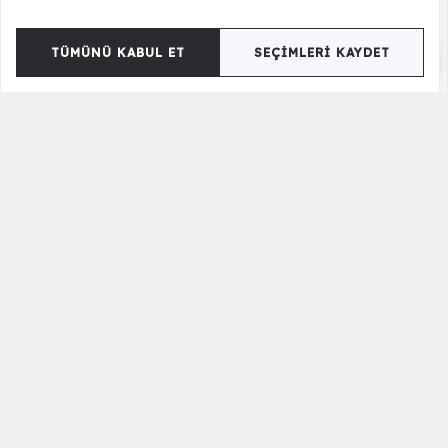
TÜMÜNÜ KABUL ET
SEÇIMLERI KAYDET
Jessy Şifonyer
20.500,00 TL
18.450,00 TL