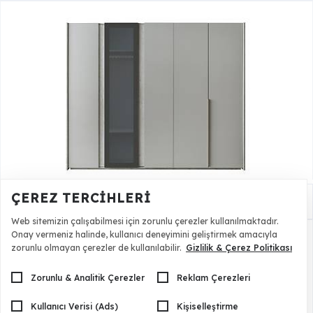
ÇEREZ TERCIHLERI
Jessy 5 Kapılı Gardrop
38.500,00 TL
34.650,00 TL
Web sitemizin çalışabilmesi için zorunlu çerezler kullanılmaktadır.
Onay vermeniz halinde, kullanıcı deneyimini geliştirmek amacıyla
zorunlu olmayan çerezler de kullanılabilir.
Gizlilik & Çerez Politikası
Zorunlu & Analitik Çerezler
Reklam Çerezleri
Kullanıcı Verisi (Ads)
Kişiselleştirme