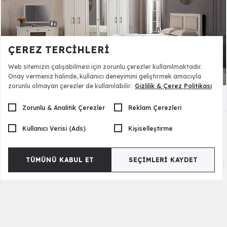
ÇEREZ TERCIHLERI
Web sitemizin çalışabilmesi için zorunlu çerezler kullanılmaktadır.
Onay vermeniz halinde, kullanıcı deneyimini geliştirmek amacıyla
zorunlu olmayan çerezler de kullanılabilir.
Gizlilik & Çerez Politikası
Jalya Bazalı Yatak Odası
83.990,00 TL
Zorunlu & Analitik Çerezler
Reklam Çerezleri
Kullanıcı Verisi (Ads)
Kişiselleştirme
TÜMÜNÜ KABUL ET
SEÇIMLERI KAYDET