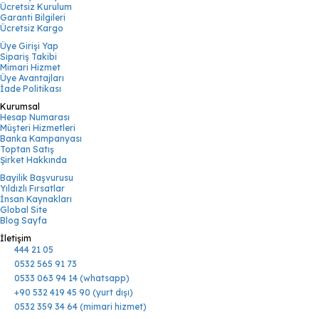
Ücretsiz Kurulum
Garanti Bilgileri
Ücretsiz Kargo
Üye Girişi Yap
Sipariş Takibi
Mimari Hizmet
Üye Avantajları
İade Politikası
Kurumsal
Hesap Numarası
Müşteri Hizmetleri
Banka Kampanyası
Toptan Satış
Şirket Hakkında
Bayilik Başvurusu
Yıldızlı Fırsatlar
İnsan Kaynakları
Global Site
Blog Sayfa
İletişim
444 21 05
0532 565 91 73
0533 063 94 14 (whatsapp)
+90 532 419 45 90 (yurt dışı)
0532 359 34 64 (mimari hizmet)