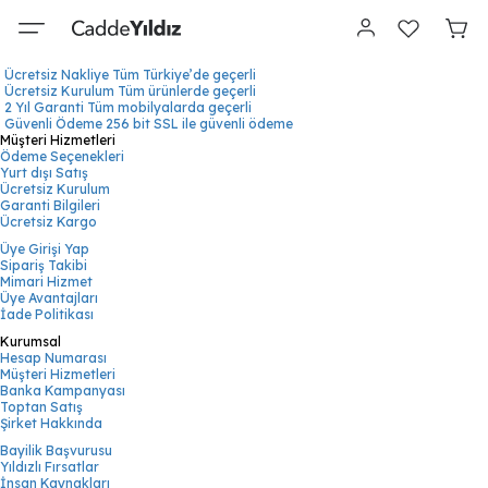
Ücretsiz Nakliye
Tüm Türkiye’de geçerli
Ücretsiz Kurulum
Tüm ürünlerde geçerli
2 Yıl Garanti
Tüm mobilyalarda geçerli
Güvenli Ödeme
256 bit SSL ile güvenli ödeme
Müşteri Hizmetleri
Ödeme Seçenekleri
Yurt dışı Satış
Ücretsiz Kurulum
Garanti Bilgileri
Ücretsiz Kargo
Üye Girişi Yap
Sipariş Takibi
Mimari Hizmet
Üye Avantajları
İade Politikası
Kurumsal
Hesap Numarası
Müşteri Hizmetleri
Banka Kampanyası
Toptan Satış
Şirket Hakkında
Bayilik Başvurusu
Yıldızlı Fırsatlar
İnsan Kaynakları