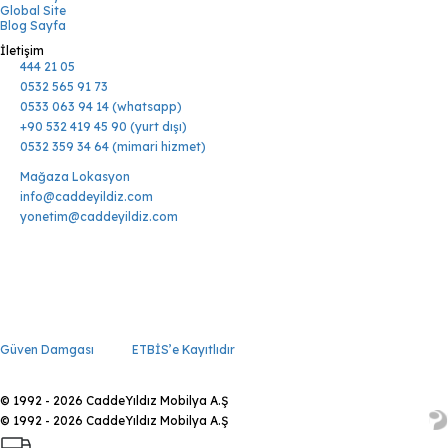
Global Site
Blog Sayfa
İletişim
444 21 05
0532 565 91 73
0533 063 94 14 (whatsapp)
+90 532 419 45 90 (yurt dışı)
0532 359 34 64 (mimari hizmet)
Mağaza Lokasyon
info@caddeyildiz.com
yonetim@caddeyildiz.com
Güven Damgası
ETBİS’e Kayıtlıdır
© 1992 - 2026 CaddeYıldız Mobilya A.Ş
© 1992 - 2026 CaddeYıldız Mobilya A.Ş