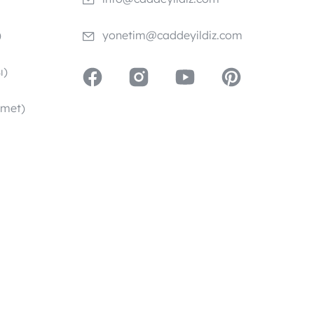
)
yonetim@caddeyildiz.com
ı)
zmet)