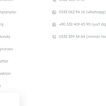
mpanyası
0533 063 94 14 (whatsapp
ış
+90 532 419 45 90 (yurt dış
kkında
0532 359 34 64 (mimari hi
şvurusu
satlar
akları
e
a