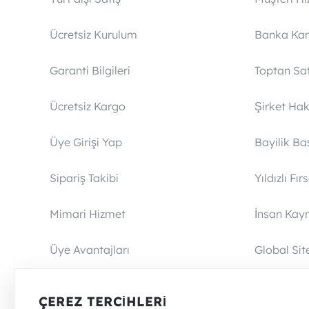
Ücretsiz Kurulum
Banka Ka
Garanti Bilgileri
Toptan Sat
Ücretsiz Kargo
Şirket Ha
Üye Girişi Yap
Bayilik Ba
Sipariş Takibi
Yıldızlı Fır
Mimari Hizmet
İnsan Kayn
Üye Avantajları
Global Sit
İade Politikası
Blog Sayf
ÇEREZ TERCIHLERI