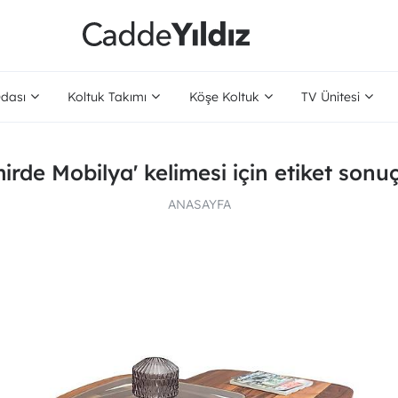
dası
Koltuk Takımı
Köşe Koltuk
TV Ünitesi
mirde Mobilya' kelimesi için etiket sonuç
ANASAYFA