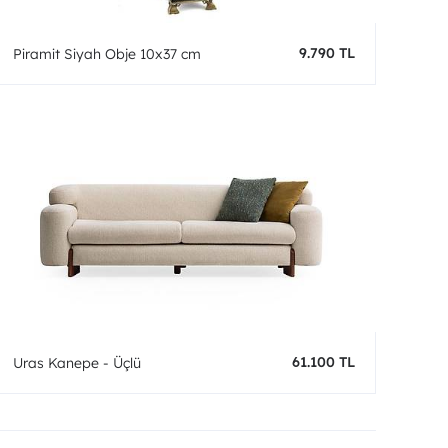
9.790 TL
Piramit Siyah Obje 10x37 cm
61.100 TL
Uras Kanepe - Üçlü