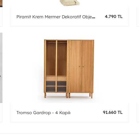
4.790 TL
Piramit Krem Mermer Dekoratif Obje
9x9x41cm
91.660 TL
Tromso Gardrop - 4 Kapılı