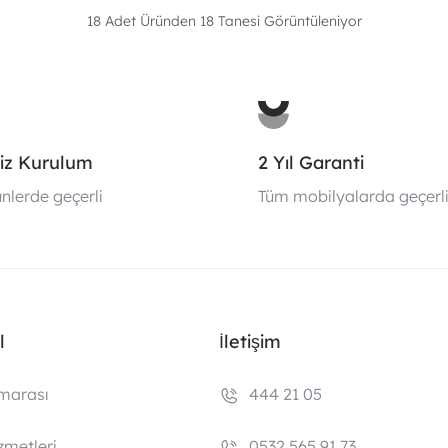
18 Adet Üründen
18
Tanesi Görüntüleniyor
iz Kurulum
2 Yıl Garanti
nlerde geçerli
Tüm mobilyalarda geçerl
l
İletişim
marası
444 21 05
zmetleri
0532 565 91 73