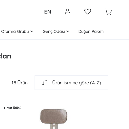
EN
Oturma Grubu
Genç Odası
Düğün Paketi
ları
18 Ürün
Ürün ismine göre (A-Z)