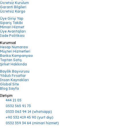
Ücretsiz Kurulum
Garanti Bilgileri
Ücretsiz Kargo
Üye Girişi Yap
Sipariş Takibi
Mimari Hizmet
Üye Avantajları
İade Politikası
Kurumsal
Hesap Numarası
Müşteri Hizmetleri
Banka Kampanyası
Toptan Satış
Şirket Hakkında
Bayilik Başvurusu
Yıldızlı Fırsatlar
İnsan Kaynakları
Global Site
Blog Sayfa
İletişim
444 21 05
0532 565 91 73
0533 063 94 14 (whatsapp)
+90 532 419 45 90 (yurt dışı)
0532 359 34 64 (mimari hizmet)