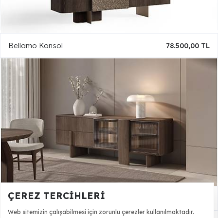
Bellamo Konsol
78.500,00 TL
ÇEREZ TERCIHLERI
Oasis Konsol
65.990,00 TL
Web sitemizin çalışabilmesi için zorunlu çerezler kullanılmaktadır.