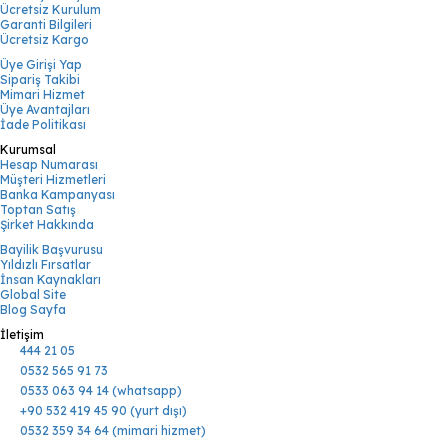
Ücretsiz Kurulum
Garanti Bilgileri
Ücretsiz Kargo
Üye Girişi Yap
Sipariş Takibi
Mimari Hizmet
Üye Avantajları
İade Politikası
Kurumsal
Hesap Numarası
Müşteri Hizmetleri
Banka Kampanyası
Toptan Satış
Şirket Hakkında
Bayilik Başvurusu
Yıldızlı Fırsatlar
İnsan Kaynakları
Global Site
Blog Sayfa
İletişim
444 21 05
0532 565 91 73
0533 063 94 14 (whatsapp)
+90 532 419 45 90 (yurt dışı)
0532 359 34 64 (mimari hizmet)