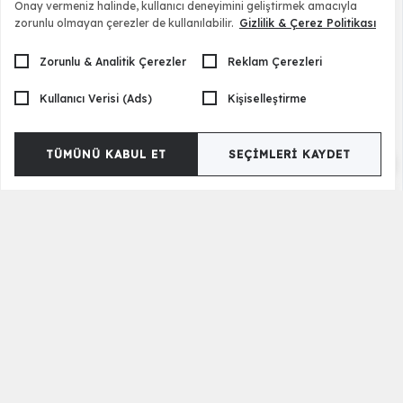
Onay vermeniz halinde, kullanıcı deneyimini geliştirmek amacıyla
zorunlu olmayan çerezler de kullanılabilir.
Gizlilik & Çerez Politikası
Zorunlu & Analitik Çerezler
Reklam Çerezleri
Kullanıcı Verisi (Ads)
Kişiselleştirme
TÜMÜNÜ KABUL ET
SEÇIMLERI KAYDET
Otello Konsol
81.500,00 TL