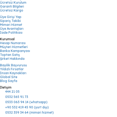
Ücretsiz Kurulum
Garanti Bilgileri
Ücretsiz Kargo
Üye Girişi Yap
Sipariş Takibi
Mimari Hizmet
Üye Avantajları
İade Politikası
Kurumsal
Hesap Numarası
Müşteri Hizmetleri
Banka Kampanyası
Toptan Satış
Şirket Hakkında
Bayilik Başvurusu
Yıldızlı Fırsatlar
İnsan Kaynakları
Global Site
Blog Sayfa
İletişim
444 21 05
0532 565 91 73
0533 063 94 14 (whatsapp)
+90 532 419 45 90 (yurt dışı)
0532 359 34 64 (mimari hizmet)