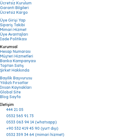
Ücretsiz Kurulum
Garanti Bilgileri
Ücretsiz Kargo
Üye Girişi Yap
Sipariş Takibi
Mimari Hizmet
Üye Avantajları
İade Politikası
Kurumsal
Hesap Numarası
Müşteri Hizmetleri
Banka Kampanyası
Toptan Satış
Şirket Hakkında
Bayilik Başvurusu
Yıldızlı Fırsatlar
İnsan Kaynakları
Global Site
Blog Sayfa
İletişim
444 21 05
0532 565 91 73
0533 063 94 14 (whatsapp)
+90 532 419 45 90 (yurt dışı)
0532 359 34 64 (mimari hizmet)