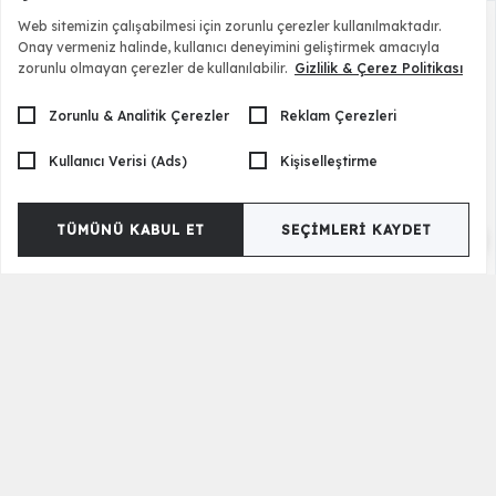
Web sitemizin çalışabilmesi için zorunlu çerezler kullanılmaktadır.
Onay vermeniz halinde, kullanıcı deneyimini geliştirmek amacıyla
zorunlu olmayan çerezler de kullanılabilir.
Gizlilik & Çerez Politikası
Zorunlu & Analitik Çerezler
Reklam Çerezleri
Kullanıcı Verisi (Ads)
Kişiselleştirme
TÜMÜNÜ KABUL ET
SEÇIMLERI KAYDET
Lexia Berjer
39.500,00 TL
Ürün Etiketleri