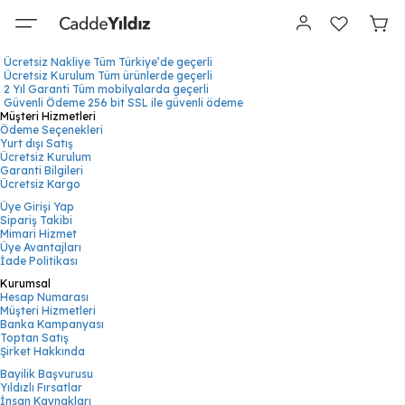
Ücretsiz Nakliye
Tüm Türkiye’de geçerli
Ücretsiz Kurulum
Tüm ürünlerde geçerli
2 Yıl Garanti
Tüm mobilyalarda geçerli
Güvenli Ödeme
256 bit SSL ile güvenli ödeme
Müşteri Hizmetleri
Ödeme Seçenekleri
Yurt dışı Satış
Ücretsiz Kurulum
Garanti Bilgileri
Ücretsiz Kargo
Üye Girişi Yap
Sipariş Takibi
Mimari Hizmet
Üye Avantajları
İade Politikası
Kurumsal
Hesap Numarası
Müşteri Hizmetleri
Banka Kampanyası
Toptan Satış
Şirket Hakkında
Bayilik Başvurusu
Yıldızlı Fırsatlar
İnsan Kaynakları