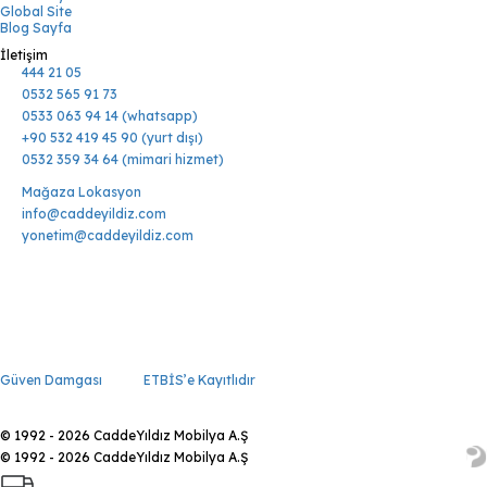
Global Site
Blog Sayfa
İletişim
444 21 05
0532 565 91 73
0533 063 94 14 (whatsapp)
+90 532 419 45 90 (yurt dışı)
0532 359 34 64 (mimari hizmet)
Mağaza Lokasyon
info@caddeyildiz.com
yonetim@caddeyildiz.com
Güven Damgası
ETBİS’e Kayıtlıdır
© 1992 - 2026 CaddeYıldız Mobilya A.Ş
© 1992 - 2026 CaddeYıldız Mobilya A.Ş