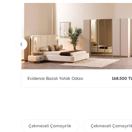
0 TL
Evidence Bazalı Yatak Odası
168.500 T
Çekmeceli Çamaşırlık
Çekmeceli Çamaşırlı