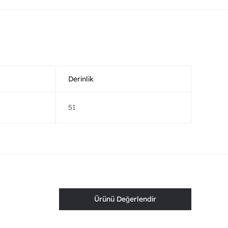
Derinlik
51
Ürünü Değerlendir