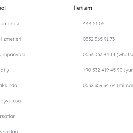
al
İletişim
umarası
444 21 05
Hizmetleri
0532 565 91 73
Kampanyası
0533 063 94 14 (whats
atış
+90 532 419 45 90 (yurt
Hakkında
0532 359 34 64 (mimar
Başvurusu
ırsatlar
ynakları