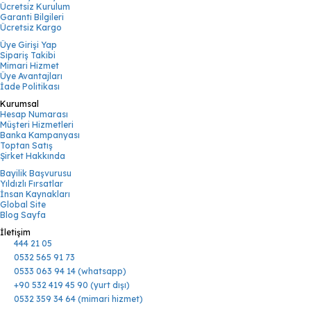
Ücretsiz Kurulum
Garanti Bilgileri
Ücretsiz Kargo
Üye Girişi Yap
Sipariş Takibi
Mimari Hizmet
Üye Avantajları
İade Politikası
Kurumsal
Hesap Numarası
Müşteri Hizmetleri
Banka Kampanyası
Toptan Satış
Şirket Hakkında
Bayilik Başvurusu
Yıldızlı Fırsatlar
İnsan Kaynakları
Global Site
Blog Sayfa
İletişim
444 21 05
0532 565 91 73
0533 063 94 14 (whatsapp)
+90 532 419 45 90 (yurt dışı)
0532 359 34 64 (mimari hizmet)