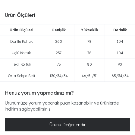
Ürün Ölçüleri
Ürün Ölçüleri
Genişlik
Yükseklik
Derinlik
Dörtlü Koltuk
260
78
104
Üçlü Koltuk
237
78
104
Tekli Koltuk
73
80
90
Orta Sehpa Seti
130/34/34
46/51/51
65/34/34
Henüz yorum yapmadınız mı?
Ürünümüze yorum yaparak puan kazanabilir ve ürünlerde
indirim sağlayabilirsiniz.
Ürünü Değerlendir