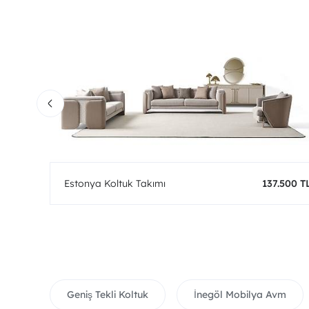
0 TL
Estonya Koltuk Takımı
137.500 T
Geniş Tekli Koltuk
İnegöl Mobilya Avm