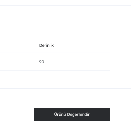
Derinlik
90
Ürünü Değerlendir