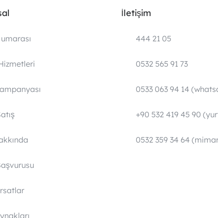
al
İletişim
umarası
444 21 05
Hizmetleri
0532 565 91 73
Kampanyası
0533 063 94 14 (whats
atış
+90 532 419 45 90 (yurt
Hakkında
0532 359 34 64 (mimar
Başvurusu
ırsatlar
ynakları