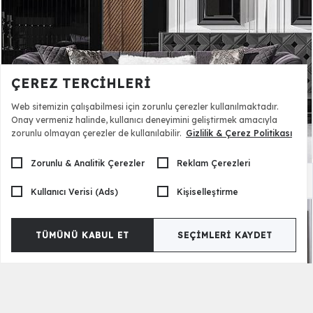
ÇEREZ TERCIHLERI
Web sitemizin çalışabilmesi için zorunlu çerezler kullanılmaktadır.
Onay vermeniz halinde, kullanıcı deneyimini geliştirmek amacıyla
zorunlu olmayan çerezler de kullanılabilir.
Gizlilik & Çerez Politikası
Zorunlu & Analitik Çerezler
Reklam Çerezleri
Nepal Luxury Dörtlü Kanepe
71.500,00 TL
Kullanıcı Verisi (Ads)
Kişiselleştirme
TÜMÜNÜ KABUL ET
SEÇIMLERI KAYDET