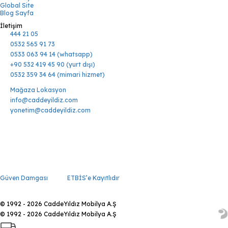
Global Site
Blog Sayfa
İletişim
444 21 05
0532 565 91 73
0533 063 94 14 (whatsapp)
+90 532 419 45 90 (yurt dışı)
0532 359 34 64 (mimari hizmet)
Mağaza Lokasyon
info@caddeyildiz.com
yonetim@caddeyildiz.com
Güven Damgası
ETBİS’e Kayıtlıdır
© 1992 - 2026 CaddeYıldız Mobilya A.Ş
© 1992 - 2026 CaddeYıldız Mobilya A.Ş