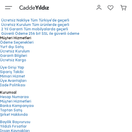
Ücretsiz Nakliye
Tüm Türkiye’de geçerli
Ücretsiz Kurulum
Tüm ürünlerde geçerli
2 Yıl Garanti
Tüm mobilyalarda geçerli
Güvenli Ödeme
256 bit SSL ile güvenli ödeme
Müşteri Hizmetleri
Ödeme Seçenekleri
Yurt dışı Satış
Ücretsiz Kurulum
Garanti Bilgileri
Ücretsiz Kargo
Üye Girişi Yap
Sipariş Takibi
Mimari Hizmet
Üye Avantajları
İade Politikası
Kurumsal
Hesap Numarası
Müşteri Hizmetleri
Banka Kampanyası
Toptan Satış
Şirket Hakkında
Bayilik Başvurusu
Yıldızlı Fırsatlar
İnsan Kaynakları