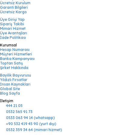
Ücretsiz Kurulum
Garanti Bilgileri
Ücretsiz Kargo
Üye Girişi Yap
Sipariş Takibi
Mimari Hizmet
Üye Avantajları
İade Politikası
Kurumsal
Hesap Numarası
Müşteri Hizmetleri
Banka Kampanyası
Toptan Satış
Şirket Hakkında
Bayilik Başvurusu
Yıldızlı Fırsatlar
İnsan Kaynakları
Global Site
Blog Sayfa
İletişim
444 21 05
0532 565 91 73
0533 063 94 14 (whatsapp)
+90 532 419 45 90 (yurt dışı)
0532 359 34 64 (mimari hizmet)