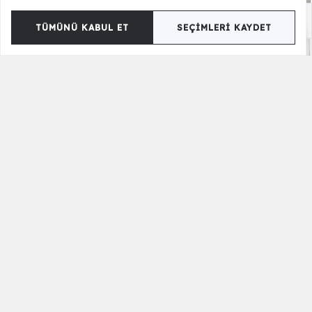
Fresco Koltuk Takımı
93.990,00 TL
84.990,00 TL
TÜMÜNÜ KABUL ET
SEÇIMLERI KAYDET
Laremy Koltuk Takımı
104.900,00 TL