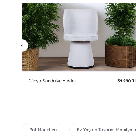
0 TL
Dünya Sandalye 6 Adet
39.990 T
Puf Modelleri
Ev Yaşam Tasarım Mobilyala