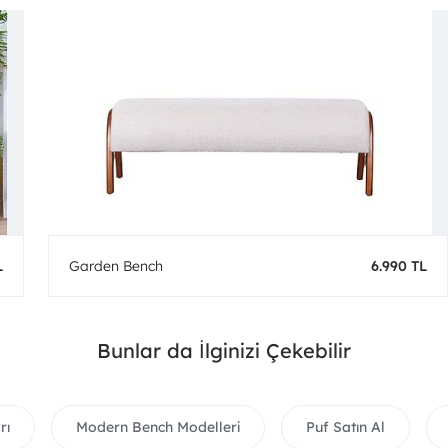
L
Garden Bench
6.990 TL
Bunlar da İlginizi Çekebilir
rı
Modern Bench Modelleri
Puf Satın Al