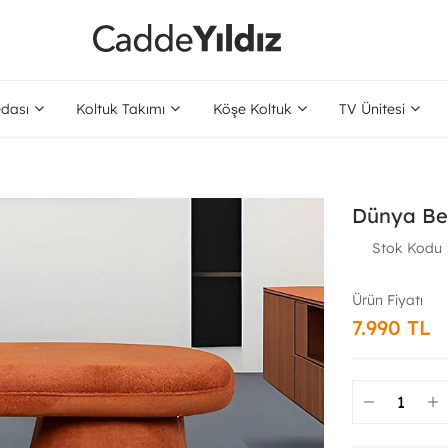
dası
Koltuk Takımı
Köşe Koltuk
TV Ünitesi
Dünya Be
Stok Kodu
7.990 TL