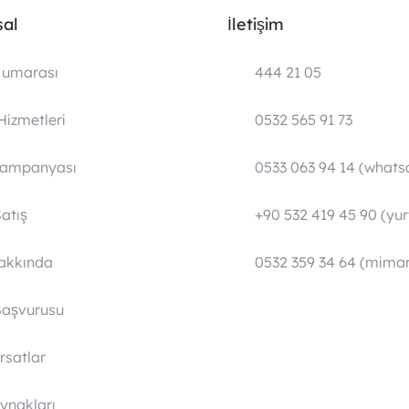
al
İletişim
umarası
444 21 05
Hizmetleri
0532 565 91 73
Kampanyası
0533 063 94 14 (whats
atış
+90 532 419 45 90 (yurt
Hakkında
0532 359 34 64 (mimar
Başvurusu
ırsatlar
ynakları