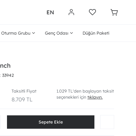
EN
Oturma Grubu
Genç Odası
Düğün Paketi
nch
33942
Taksitli Fiyat
1.029 TL'den başlayan taksit
seçenekleri için
tıklayın.
8.709 TL