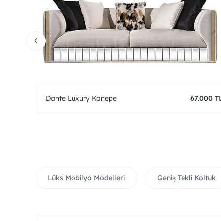
0 TL
Dante Luxury Kanepe
67.000 T
Lüks Mobilya Modelleri
Geniş Tekli Koltuk