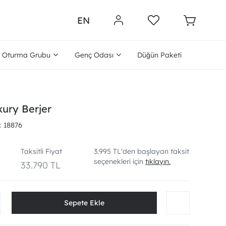
EN
Oturma Grubu
Genç Odası
Düğün Paketi
ury Berjer
18876
Taksitli Fiyat
3.995 TL'den başlayan taksit
seçenekleri için
tıklayın.
33.790 TL