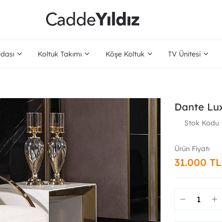
dası
Koltuk Takımı
Köşe Koltuk
TV Ünitesi
Dante Lux
Stok Kodu
31.000 TL