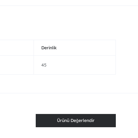
Derinlik
45
Ürünü Değerlendir