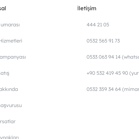
al
İletişim
umarası
444 21 05
Hizmetleri
0532 565 91 73
Kampanyası
0533 063 94 14 (whats
atış
+90 532 419 45 90 (yurt
Hakkında
0532 359 34 64 (mimar
Başvurusu
ırsatlar
ynakları