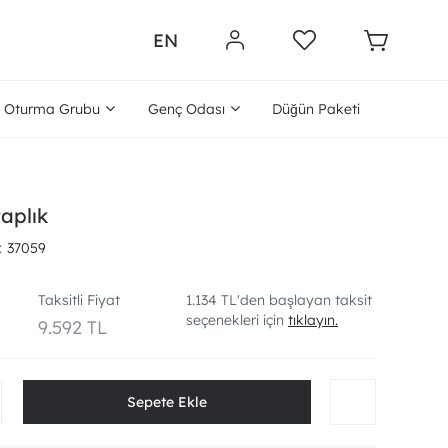
EN
Oturma Grubu
Genç Odası
Düğün Paketi
aplık
37059
Taksitli Fiyat
1.134 TL'den başlayan taksit
seçenekleri için
tıklayın.
9.592 TL