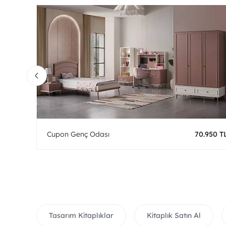
0 TL
Cupon Genç Odası
70.950 T
Tasarım Kitaplıklar
Kitaplık Satın Al