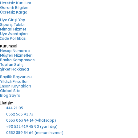
Ücretsiz Kurulum
Garanti Bilgileri
Ücretsiz Kargo
Üye Girişi Yap
Sipariş Takibi
Mimari Hizmet
Üye Avantajları
İade Politikası
Kurumsal
Hesap Numarası
Müşteri Hizmetleri
Banka Kampanyası
Toptan Satış
Şirket Hakkında
Bayilik Başvurusu
Yıldızlı Fırsatlar
İnsan Kaynakları
Global Site
Blog Sayfa
İletişim
444 21 05
0532 565 91 73
0533 063 94 14 (whatsapp)
+90 532 419 45 90 (yurt dışı)
0532 359 34 64 (mimari hizmet)