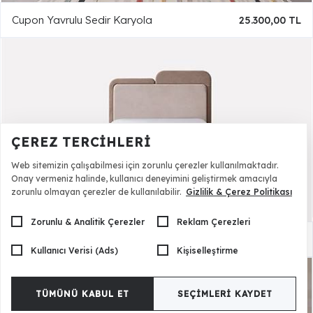
Cupon Yavrulu Sedir Karyola
25.300,00 TL
ÇEREZ TERCIHLERI
Web sitemizin çalışabilmesi için zorunlu çerezler kullanılmaktadır.
Onay vermeniz halinde, kullanıcı deneyimini geliştirmek amacıyla
zorunlu olmayan çerezler de kullanılabilir.
Gizlilik & Çerez Politikası
Zorunlu & Analitik Çerezler
Reklam Çerezleri
Pratico Karyola ve Başlık
18.700,00 TL
Kullanıcı Verisi (Ads)
Kişiselleştirme
TÜMÜNÜ KABUL ET
SEÇIMLERI KAYDET