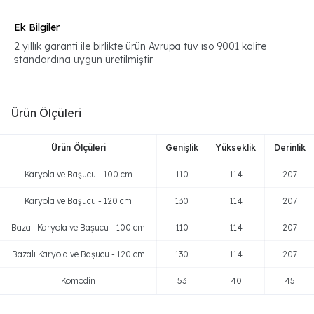
Ek Bilgiler
2 yıllık garanti ile birlikte ürün Avrupa tüv ıso 9001 kalite
standardına uygun üretilmiştir
Ürün Ölçüleri
Ürün Ölçüleri
Genişlik
Yükseklik
Derinlik
Karyola ve Başucu - 100 cm
110
114
207
Karyola ve Başucu - 120 cm
130
114
207
Bazalı Karyola ve Başucu - 100 cm
110
114
207
Bazalı Karyola ve Başucu - 120 cm
130
114
207
Komodin
53
40
45