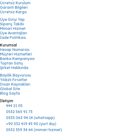
Ücretsiz Kurulum
Garanti Bilgileri
Ücretsiz Kargo
Üye Girişi Yap
Sipariş Takibi
Mimari Hizmet
Üye Avantajları
İade Politikası
Kurumsal
Hesap Numarası
Müşteri Hizmetleri
Banka Kampanyası
Toptan Satış
Şirket Hakkında
Bayilik Başvurusu
Yıldızlı Fırsatlar
İnsan Kaynakları
Global Site
Blog Sayfa
İletişim
444 21 05
0532 565 91 73
0533 063 94 14 (whatsapp)
+90 532 419 45 90 (yurt dışı)
0532 359 34 64 (mimari hizmet)