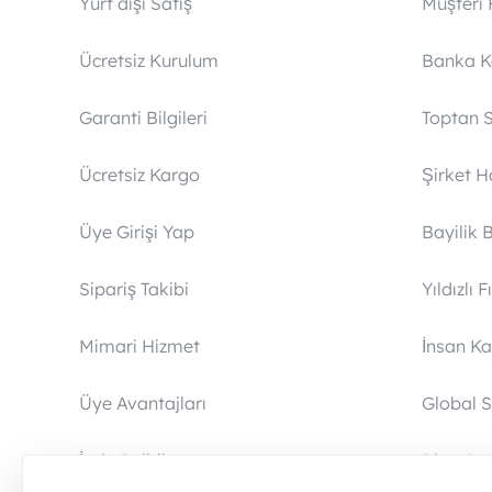
Yurt dışı Satış
Müşteri 
Ücretsiz Kurulum
Banka 
Garanti Bilgileri
Toptan S
Ücretsiz Kargo
Şirket 
Üye Girişi Yap
Bayilik 
Sipariş Takibi
Yıldızlı F
Mimari Hizmet
İnsan Ka
Üye Avantajları
Global S
İade Politikası
Blog Sa