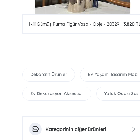
0 TL
İkili Gümüş Puma Figür Vazo - Obje - 20329
3.820 T
Dekoratif Ürünler
Ev Yaşam Tasarım Mobil
Ev Dekorasyon Aksesuar
Yatak Odası Süsl
Kategorinin diğer ürünleri