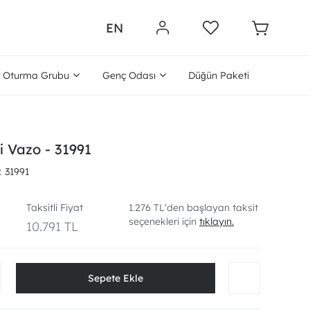
EN
Oturma Grubu
Genç Odası
Düğün Paketi
ili Vazo - 31991
31991
Taksitli Fiyat
1.276 TL'den başlayan taksit
seçenekleri için
tıklayın.
10.791 TL