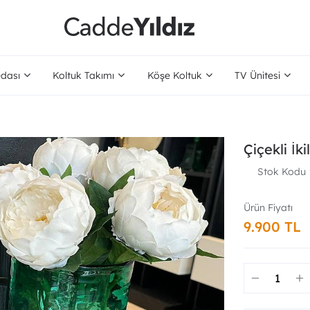
dası
Koltuk Takımı
Köşe Koltuk
TV Ünitesi
Çiçekli İk
Stok Kodu
9.900 TL