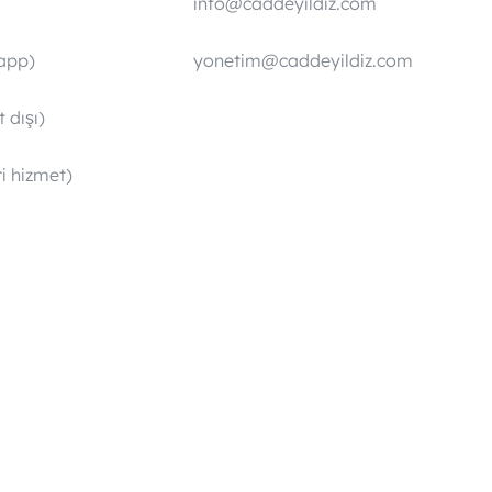
info@caddeyildiz.com
app)
yonetim@caddeyildiz.com
 dışı)
i hizmet)