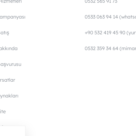
Hizmetleri
0532 565 91 73
Kampanyası
0533 063 94 14 (whats
atış
+90 532 419 45 90 (yurt
Hakkında
0532 359 34 64 (mimar
Başvurusu
ırsatlar
ynakları
ite
yfa