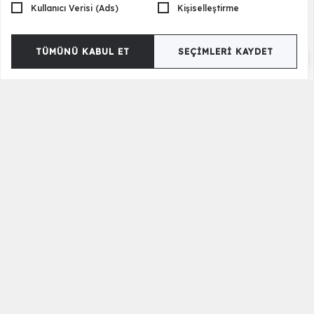
Kullanıcı Verisi (Ads)
Kişiselleştirme
TÜMÜNÜ KABUL ET
SEÇIMLERI KAYDET
Milenyum Çamaşırlık
22.500,00 TL