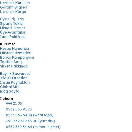
Ücretsiz Kurulum
Garanti Bilgileri
Ücretsiz Kargo
Üye Girişi Yap
Sipariş Takibi
Mimari Hizmet
Üye Avantajları
İade Politikası
Kurumsal
Hesap Numarası
Müşteri Hizmetleri
Banka Kampanyası
Toptan Satış
Şirket Hakkında
Bayilik Başvurusu
Yıldızlı Fırsatlar
İnsan Kaynakları
Global Site
Blog Sayfa
İletişim
444 21 05
0532 565 91 73
0533 063 94 14 (whatsapp)
+90 532 419 45 90 (yurt dışı)
0532 359 34 64 (mimari hizmet)