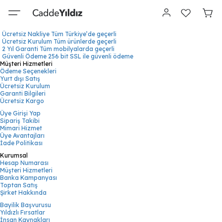
Ücretsiz Nakliye
Tüm Türkiye’de geçerli
Ücretsiz Kurulum
Tüm ürünlerde geçerli
2 Yıl Garanti
Tüm mobilyalarda geçerli
Güvenli Ödeme
256 bit SSL ile güvenli ödeme
Müşteri Hizmetleri
Ödeme Seçenekleri
Yurt dışı Satış
Ücretsiz Kurulum
Garanti Bilgileri
Ücretsiz Kargo
Üye Girişi Yap
Sipariş Takibi
Mimari Hizmet
Üye Avantajları
İade Politikası
Kurumsal
Hesap Numarası
Müşteri Hizmetleri
Banka Kampanyası
Toptan Satış
Şirket Hakkında
Bayilik Başvurusu
Yıldızlı Fırsatlar
İnsan Kaynakları