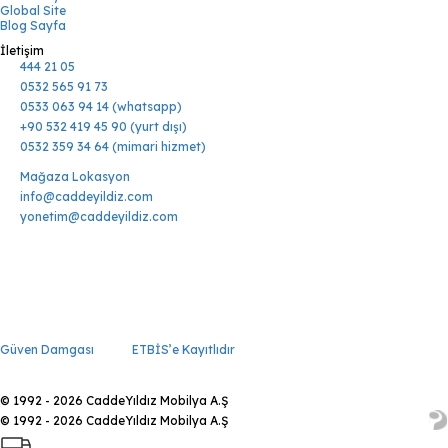
Global Site
Blog Sayfa
İletişim
444 21 05
0532 565 91 73
0533 063 94 14 (whatsapp)
+90 532 419 45 90 (yurt dışı)
0532 359 34 64 (mimari hizmet)
Mağaza Lokasyon
info@caddeyildiz.com
yonetim@caddeyildiz.com
Güven Damgası
ETBİS’e Kayıtlıdır
© 1992 - 2026 CaddeYıldız Mobilya A.Ş
© 1992 - 2026 CaddeYıldız Mobilya A.Ş