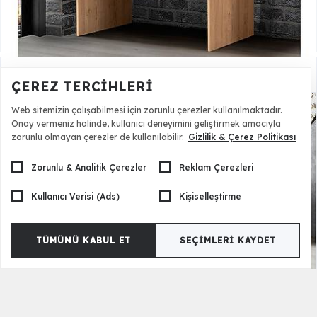
Burçak Çalışma Masası
4.500,00 TL
ÇEREZ TERCIHLERI
Web sitemizin çalışabilmesi için zorunlu çerezler kullanılmaktadır.
Onay vermeniz halinde, kullanıcı deneyimini geliştirmek amacıyla
zorunlu olmayan çerezler de kullanılabilir.
Gizlilik & Çerez Politikası
Zorunlu & Analitik Çerezler
Reklam Çerezleri
Kullanıcı Verisi (Ads)
Kişiselleştirme
TÜMÜNÜ KABUL ET
SEÇIMLERI KAYDET
Burçak Ranzalı Genç Odası
48.500,00 TL