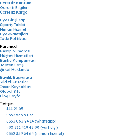
Ücretsiz Kurulum
Garanti Bilgileri
Ücretsiz Kargo
Üye Girişi Yap
Sipariş Takibi
Mimari Hizmet
Üye Avantajları
İade Politikası
Kurumsal
Hesap Numarası
Müşteri Hizmetleri
Banka Kampanyası
Toptan Satış
Şirket Hakkında
Bayilik Başvurusu
Yıldızlı Fırsatlar
İnsan Kaynakları
Global Site
Blog Sayfa
İletişim
444 21 05
0532 565 91 73
0533 063 94 14 (whatsapp)
+90 532 419 45 90 (yurt dışı)
0532 359 34 64 (mimari hizmet)