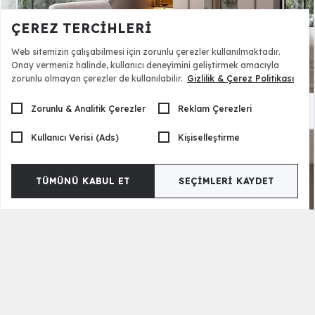
ÇEREZ TERCIHLERI
Web sitemizin çalışabilmesi için zorunlu çerezler kullanılmaktadır.
Onay vermeniz halinde, kullanıcı deneyimini geliştirmek amacıyla
zorunlu olmayan çerezler de kullanılabilir.
Gizlilik & Çerez Politikası
Zorunlu & Analitik Çerezler
Reklam Çerezleri
Livio Bazalı Yatak Odası
125.390,00 TL
Kullanıcı Verisi (Ads)
Kişiselleştirme
TÜMÜNÜ KABUL ET
SEÇIMLERI KAYDET