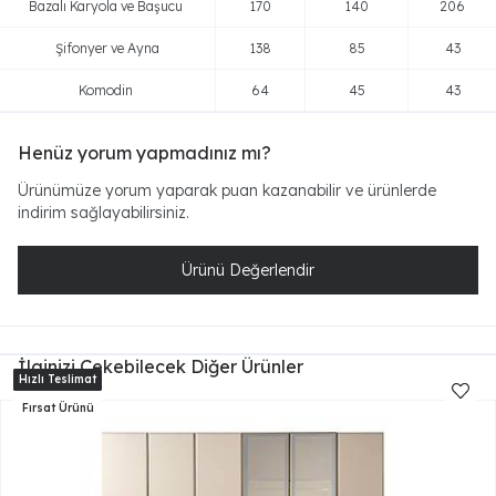
Bazalı Karyola ve Başucu
170
140
206
Şifonyer ve Ayna
138
85
43
Komodin
64
45
43
Henüz yorum yapmadınız mı?
Ürünümüze yorum yaparak puan kazanabilir ve ürünlerde
indirim sağlayabilirsiniz.
Ürünü Değerlendir
İlginizi Çekebilecek Diğer Ürünler