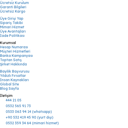
Ücretsiz Kurulum
Garanti Bilgileri
Ücretsiz Kargo
Üye Girişi Yap
Sipariş Takibi
Mimari Hizmet
Üye Avantajları
İade Politikası
Kurumsal
Hesap Numarası
Müşteri Hizmetleri
Banka Kampanyası
Toptan Satış
Şirket Hakkında
Bayilik Başvurusu
Yıldızlı Fırsatlar
İnsan Kaynakları
Global Site
Blog Sayfa
İletişim
444 21 05
0532 565 91 73
0533 063 94 14 (whatsapp)
+90 532 419 45 90 (yurt dışı)
0532 359 34 64 (mimari hizmet)