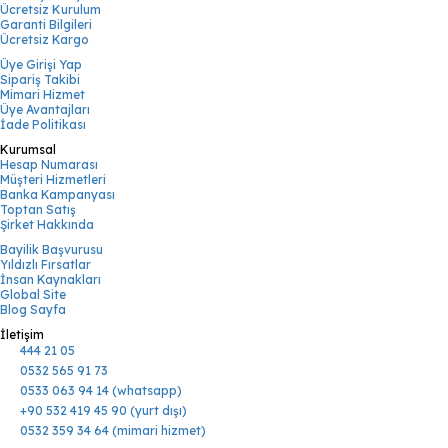
Ücretsiz Kurulum
Garanti Bilgileri
Ücretsiz Kargo
Üye Girişi Yap
Sipariş Takibi
Mimari Hizmet
Üye Avantajları
İade Politikası
Kurumsal
Hesap Numarası
Müşteri Hizmetleri
Banka Kampanyası
Toptan Satış
Şirket Hakkında
Bayilik Başvurusu
Yıldızlı Fırsatlar
İnsan Kaynakları
Global Site
Blog Sayfa
İletişim
444 21 05
0532 565 91 73
0533 063 94 14 (whatsapp)
+90 532 419 45 90 (yurt dışı)
0532 359 34 64 (mimari hizmet)