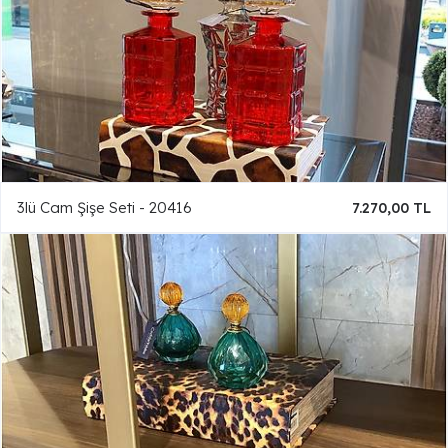
3lü Cam Şişe Seti - 20416
7.270,00 TL