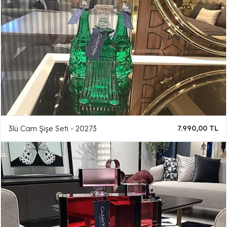
3lü Cam Şişe Seti - 20273
7.990,00 TL