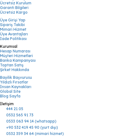
Ücretsiz Kurulum
Garanti Bilgileri
Ücretsiz Kargo
Üye Girişi Yap
Sipariş Takibi
Mimari Hizmet
Üye Avantajları
İade Politikası
Kurumsal
Hesap Numarası
Müşteri Hizmetleri
Banka Kampanyası
Toptan Satış
Şirket Hakkında
Bayilik Başvurusu
Yıldızlı Fırsatlar
İnsan Kaynakları
Global Site
Blog Sayfa
İletişim
444 21 05
0532 565 91 73
0533 063 94 14 (whatsapp)
+90 532 419 45 90 (yurt dışı)
0532 359 34 64 (mimari hizmet)