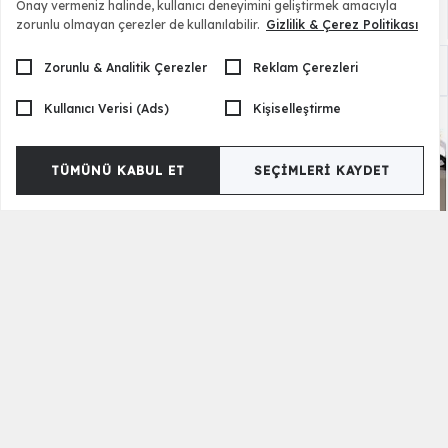
Onay vermeniz halinde, kullanıcı deneyimini geliştirmek amacıyla
zorunlu olmayan çerezler de kullanılabilir.
Gizlilik & Çerez Politikası
Zorunlu & Analitik Çerezler
Reklam Çerezleri
Altea Sehpa Seti
28.000,00 TL
Kullanıcı Verisi (Ads)
Kişiselleştirme
TÜMÜNÜ KABUL ET
SEÇIMLERI KAYDET
Lungo Sehpa Seti
23.990,00 TL