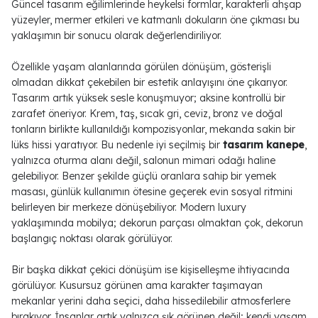
Güncel tasarım eğilimlerinde heykelsi formlar, karakterli ahşap
yüzeyler, mermer etkileri ve katmanlı dokuların öne çıkması bu
yaklaşımın bir sonucu olarak değerlendiriliyor.
Özellikle yaşam alanlarında görülen dönüşüm, gösterişli
olmadan dikkat çekebilen bir estetik anlayışını öne çıkarıyor.
Tasarım artık yüksek sesle konuşmuyor; aksine kontrollü bir
zarafet öneriyor. Krem, taş, sıcak gri, ceviz, bronz ve doğal
tonların birlikte kullanıldığı kompozisyonlar, mekanda sakin bir
lüks hissi yaratıyor. Bu nedenle iyi seçilmiş bir
tasarım kanepe
,
yalnızca oturma alanı değil, salonun mimari odağı haline
gelebiliyor. Benzer şekilde güçlü oranlara sahip bir yemek
masası, günlük kullanımın ötesine geçerek evin sosyal ritmini
belirleyen bir merkeze dönüşebiliyor. Modern luxury
yaklaşımında mobilya; dekorun parçası olmaktan çok, dekorun
başlangıç noktası olarak görülüyor.
Bir başka dikkat çekici dönüşüm ise kişiselleşme ihtiyacında
görülüyor. Kusursuz görünen ama karakter taşımayan
mekanlar yerini daha seçici, daha hissedilebilir atmosferlere
bırakıyor. İnsanlar artık yalnızca şık görünen değil; kendi yaşam