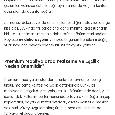
oluşturur. Bunun yanında fonksiyonel kullanım sunan modüler
çözümler, yalnızca estetik değil aynı zamanda yaşam konforu
açısından da avantaj sağlar.
Zamansız dekorasyonda önemli olan bir diğer detay ise denge
hissidir. Büyük hacimli parçalarla daha minimal aksesuarların
birlikte kullanılması, mekanın daha rafine görünmesini sağlar.
Böylece
ev dekorasyonu
yalnızca bugünün trendlerini değil,
yıllar boyunca devam edecek bir stil anlayışını yansıtır.
Premium Mobilyalarda Malzeme ve İşçilik
Neden Önemlidir?
Premium mobilyaları standart ürünlerden ayıran en belirgin
unsur, malzeme kalitesi ve işçilik detaylarıdır. Çünkü bir
mobilyanın gerçek değeri yalnızca ilk görünümünde değil, yıllar
içerisindeki kullanım performansında ortaya çıkar. Doğal ahşap
kaplamalar, dayanıklı metal detaylar, yüksek kaliteli kumaşlar
ve özenli yüzey uygulamaları; ürünün hem estetik hem de
fonksiyonel gücünü belirler.