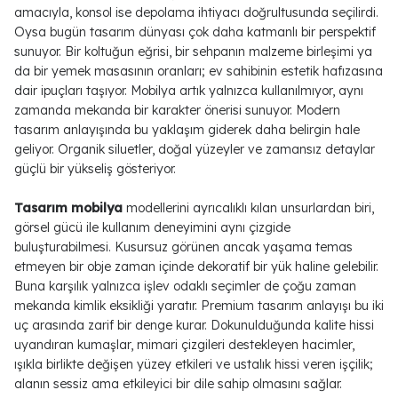
amacıyla,
konsol
ise depolama ihtiyacı doğrultusunda seçilirdi.
Oysa bugün tasarım dünyası çok daha katmanlı bir perspektif
sunuyor. Bir koltuğun eğrisi, bir sehpanın malzeme birleşimi ya
da bir yemek masasının oranları; ev sahibinin estetik hafızasına
dair ipuçları taşıyor. Mobilya artık yalnızca kullanılmıyor, aynı
zamanda mekanda bir karakter önerisi sunuyor. Modern
tasarım anlayışında bu yaklaşım giderek daha belirgin hale
geliyor. Organik siluetler, doğal yüzeyler ve zamansız detaylar
güçlü bir yükseliş gösteriyor.
Tasarım mobilya
modellerini ayrıcalıklı kılan unsurlardan biri,
görsel gücü ile kullanım deneyimini aynı çizgide
buluşturabilmesi. Kusursuz görünen ancak yaşama temas
etmeyen bir obje zaman içinde dekoratif bir yük haline gelebilir.
Buna karşılık yalnızca işlev odaklı seçimler de çoğu zaman
mekanda kimlik eksikliği yaratır. Premium tasarım anlayışı bu iki
uç arasında zarif bir denge kurar. Dokunulduğunda kalite hissi
uyandıran kumaşlar, mimari çizgileri destekleyen hacimler,
ışıkla birlikte değişen yüzey etkileri ve ustalık hissi veren işçilik;
alanın sessiz ama etkileyici bir dile sahip olmasını sağlar.