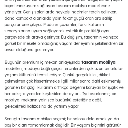
biçimlerine uyum sağlayan tasarım mobilya modellerine
yöneliyor. Geniş salonlarda heykelsi hacimler tercih edilirken,
daha kompakt alanlarda yalın fakat güçlü oranlara sahip
parçalar öne çıkıyor. Modüler çözümler, farklı kullanım
senaryolarına uyum sağlayarak estetik ile pratikliği aynı
çerçevede bir araya getiriyor. Bu değişim, tasarımın yalnızca
görsel bir mesele olmadığını; yaşam deneyimini şekillendiren bir
unsur olduğunu gösteriyor.
Bugünün premium iç mekan anlayışında
tasarım mobilya
modelleri, modaya bağlı geçici tercihlerden çok uzun ömürlü bir
yaşam kültürünü temsil ediyor. Çünkü gerçek lüks, dikkat
çekmekten çok hissettirmekle ilgili. Yıllar sonra dahi eskimemiş
görünen bir çizgi, kullanım arttıkça değerini koruyan bir işçilik ve
her bakışta yeniden keşfedilen detaylar… İyi tasarlanmış bir
mobilya, mekanın yalnızca bugünkü estetiğine değil,
gelecekteki hafızasına da yatırım yapar.
Sonuçta tasarım mobilya seçimi; bir salonu doldurmak ya da
boş bir alanı tamamlamak değildir. Bir yaşam biçimini görünür