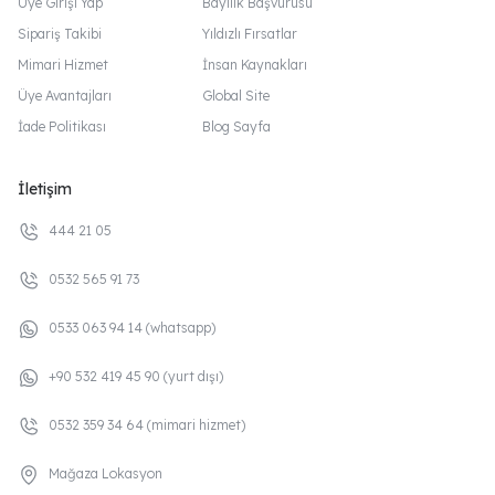
Üye Girişi Yap
Bayilik Başvurusu
Sipariş Takibi
Yıldızlı Fırsatlar
Mimari Hizmet
İnsan Kaynakları
Üye Avantajları
Global Site
İade Politikası
Blog Sayfa
İletişim
444 21 05
0532 565 91 73
0533 063 94 14 (whatsapp)
+90 532 419 45 90 (yurt dışı)
0532 359 34 64 (mimari hizmet)
Mağaza Lokasyon