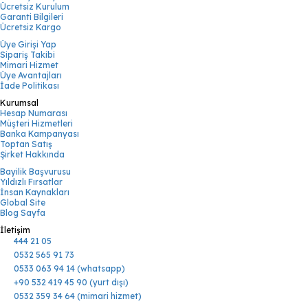
Ücretsiz Kurulum
Garanti Bilgileri
Ücretsiz Kargo
Üye Girişi Yap
Sipariş Takibi
Mimari Hizmet
Üye Avantajları
İade Politikası
Kurumsal
Hesap Numarası
Müşteri Hizmetleri
Banka Kampanyası
Toptan Satış
Şirket Hakkında
Bayilik Başvurusu
Yıldızlı Fırsatlar
İnsan Kaynakları
Global Site
Blog Sayfa
İletişim
444 21 05
0532 565 91 73
0533 063 94 14 (whatsapp)
+90 532 419 45 90 (yurt dışı)
0532 359 34 64 (mimari hizmet)