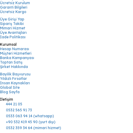
Ücretsiz Kurulum
Garanti Bilgileri
Ücretsiz Kargo
Üye Girişi Yap
Sipariş Takibi
Mimari Hizmet
Üye Avantajları
İade Politikası
Kurumsal
Hesap Numarası
Müşteri Hizmetleri
Banka Kampanyası
Toptan Satış
Şirket Hakkında
Bayilik Başvurusu
Yıldızlı Fırsatlar
İnsan Kaynakları
Global Site
Blog Sayfa
İletişim
444 21 05
0532 565 91 73
0533 063 94 14 (whatsapp)
+90 532 419 45 90 (yurt dışı)
0532 359 34 64 (mimari hizmet)