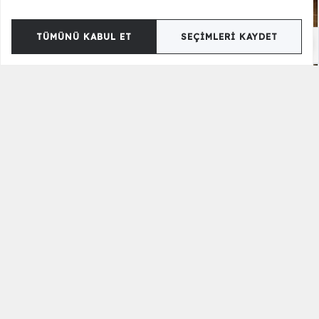
TÜMÜNÜ KABUL ET
SEÇIMLERI KAYDET
Belita Köşe Takımı
59.990,00 TL
Starex Köşe Takımı
75.990,00 TL