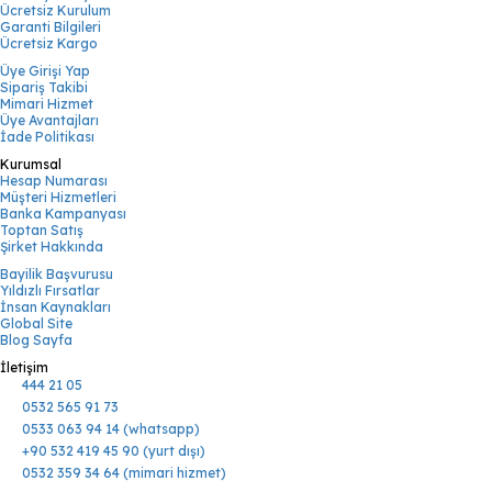
Ücretsiz Kurulum
Garanti Bilgileri
Ücretsiz Kargo
Üye Girişi Yap
Sipariş Takibi
Mimari Hizmet
Üye Avantajları
İade Politikası
Kurumsal
Hesap Numarası
Müşteri Hizmetleri
Banka Kampanyası
Toptan Satış
Şirket Hakkında
Bayilik Başvurusu
Yıldızlı Fırsatlar
İnsan Kaynakları
Global Site
Blog Sayfa
İletişim
444 21 05
0532 565 91 73
0533 063 94 14 (whatsapp)
+90 532 419 45 90 (yurt dışı)
0532 359 34 64 (mimari hizmet)