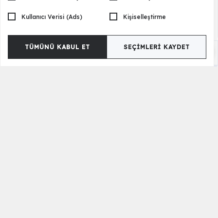
Kullanıcı Verisi (Ads)
Kişiselleştirme
TÜMÜNÜ KABUL ET
SEÇIMLERI KAYDET
Becca Şifonyer
13.500,00 TL
Jessica Köşe Takımı - Antrasit
41.000,00 TL