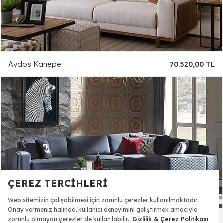
Aydos Kanepe
70.520,00 TL
ÇEREZ TERCIHLERI
Web sitemizin çalışabilmesi için zorunlu çerezler kullanılmaktadır.
Onay vermeniz halinde, kullanıcı deneyimini geliştirmek amacıyla
zorunlu olmayan çerezler de kullanılabilir.
Gizlilik & Çerez Politikası
Olena Köşe Takımı
122.590,00 TL