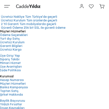
Ücretsiz Nakliye
Tüm Türkiye’de geçerli
Ücretsiz Kurulum
Tüm ürünlerde geçerli
2 Yıl Garanti
Tüm mobilyalarda geçerli
Güvenli Ödeme
256 bit SSL ile güvenli ödeme
Müşteri Hizmetleri
Ödeme Seçenekleri
Yurt dışı Satış
Ücretsiz Kurulum
Garanti Bilgileri
Ücretsiz Kargo
Üye Girişi Yap
Sipariş Takibi
Mimari Hizmet
Üye Avantajları
İade Politikası
Kurumsal
Hesap Numarası
Müşteri Hizmetleri
Banka Kampanyası
Toptan Satış
Şirket Hakkında
Bayilik Başvurusu
Yıldızlı Fırsatlar
İnsan Kaynakları