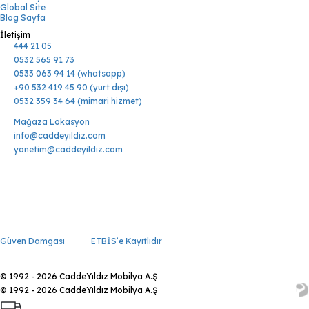
Global Site
Blog Sayfa
İletişim
444 21 05
0532 565 91 73
0533 063 94 14 (whatsapp)
+90 532 419 45 90 (yurt dışı)
0532 359 34 64 (mimari hizmet)
Mağaza Lokasyon
info@caddeyildiz.com
yonetim@caddeyildiz.com
Güven Damgası
ETBİS’e Kayıtlıdır
© 1992 - 2026 CaddeYıldız Mobilya A.Ş
© 1992 - 2026 CaddeYıldız Mobilya A.Ş