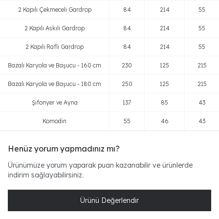
2 Kapılı Çekmeceli Gardrop
84
214
55
2 Kapılı Askılı Gardrop
84
214
55
2 Kapılı Raflı Gardrop
84
214
55
Bazalı Karyola ve Başucu - 160 cm
230
125
215
Bazalı Karyola ve Başucu - 180 cm
250
125
215
Şifonyer ve Ayna
137
85
43
Komodin
55
46
43
Henüz yorum yapmadınız mı?
Ürünümüze yorum yaparak puan kazanabilir ve ürünlerde
indirim sağlayabilirsiniz.
Ürünü Değerlendir