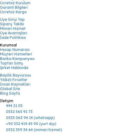
Ücretsiz Kurulum
Garanti Bilgileri
Ücretsiz Kargo
Üye Girişi Yap
Sipariş Takibi
Mimari Hizmet
Üye Avantajları
İade Politikası
Kurumsal
Hesap Numarası
Müşteri Hizmetleri
Banka Kampanyası
Toptan Satış
Şirket Hakkında
Bayilik Başvurusu
Yıldızlı Fırsatlar
İnsan Kaynakları
Global Site
Blog Sayfa
İletişim
444 21 05
0532 565 91 73
0533 063 94 14 (whatsapp)
+90 532 419 45 90 (yurt dışı)
0532 359 34 64 (mimari hizmet)