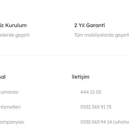
iz Kurulum
2 Yıl Garanti
nlerde geçerli
Tüm mobilyalarda geçerl
al
İletişim
umarası
444 21 05
Hizmetleri
0532 565 91 73
Kampanyası
0533 063 94 14 (whats