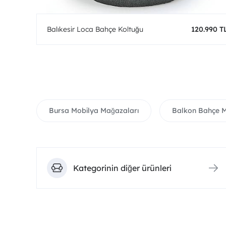
0 TL
Balıkesir Loca Bahçe Koltuğu
120.990 T
Bursa Mobilya Mağazaları
Balkon Bahçe Mo
Kategorinin diğer ürünleri