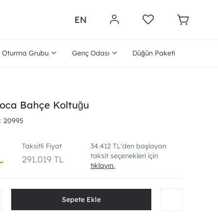
EN
Oturma Grubu
Genç Odası
Düğün Paketi
Loca Bahçe Koltuğu
20995
Taksitli Fiyat
34.412 TL'den başlayan
taksit seçenekleri için
L
291.019 TL
tıklayın.