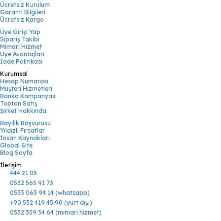
Ücretsiz Kurulum
Garanti Bilgileri
Ücretsiz Kargo
Üye Girişi Yap
Sipariş Takibi
Mimari Hizmet
Üye Avantajları
İade Politikası
Kurumsal
Hesap Numarası
Müşteri Hizmetleri
Banka Kampanyası
Toptan Satış
Şirket Hakkında
Bayilik Başvurusu
Yıldızlı Fırsatlar
İnsan Kaynakları
Global Site
Blog Sayfa
İletişim
444 21 05
0532 565 91 73
0533 063 94 14 (whatsapp)
+90 532 419 45 90 (yurt dışı)
0532 359 34 64 (mimari hizmet)