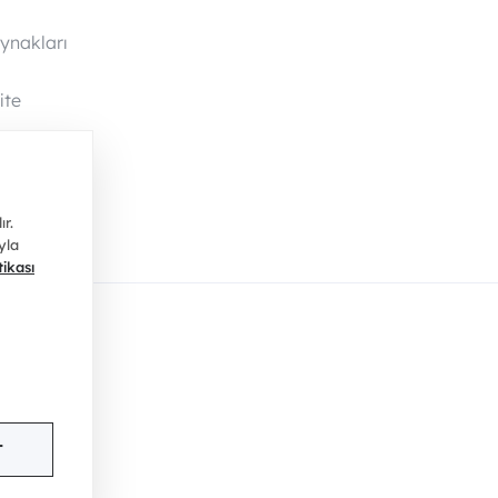
ynakları
ite
yfa
r.
yla
tikası
T