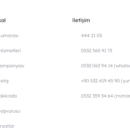
al
İletişim
umarası
444 21 05
Hizmetleri
0532 565 91 73
Kampanyası
0533 063 94 14 (whats
atış
+90 532 419 45 90 (yurt
Hakkında
0532 359 34 64 (mimar
Başvurusu
ırsatlar