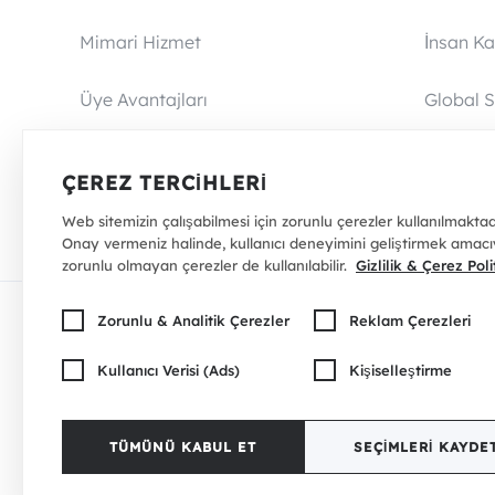
Mimari Hizmet
İnsan Ka
Üye Avantajları
Global S
İade Politikası
Blog Sa
ÇEREZ TERCIHLERI
Web sitemizin çalışabilmesi için zorunlu çerezler kullanılmaktadı
Onay vermeniz halinde, kullanıcı deneyimini geliştirmek amacı
zorunlu olmayan çerezler de kullanılabilir.
Gizlilik & Çerez Poli
Zorunlu & Analitik Çerezler
Reklam Çerezleri
Güven Damgası
ETBİS’e Kayıtlıdır
Kullanıcı Verisi (Ads)
Kişiselleştirme
© 1992 - 2026 CaddeYıldız Mobilya A.Ş
TÜMÜNÜ KABUL ET
SEÇIMLERI KAYDE