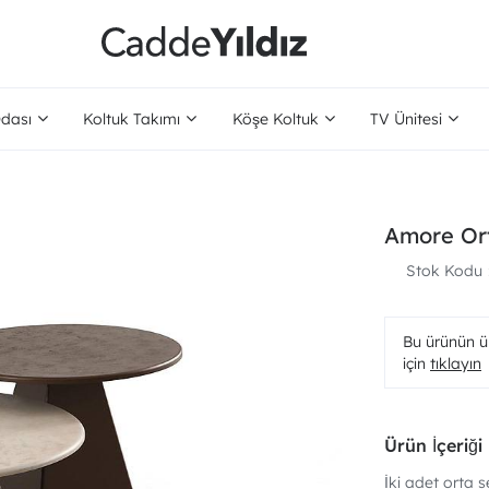
dası
Koltuk Takımı
Köşe Koltuk
TV Ünitesi
Amore Or
Stok Kodu
Bu ürünün ür
için
tıklayın
Ürün İçeriği
İki adet orta s