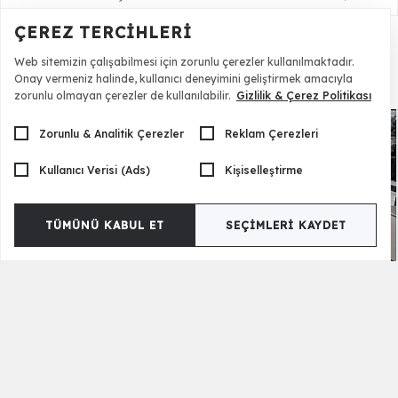
ÇEREZ TERCIHLERI
Web sitemizin çalışabilmesi için zorunlu çerezler kullanılmaktadır.
Onay vermeniz halinde, kullanıcı deneyimini geliştirmek amacıyla
Renk Seçenekleri
zorunlu olmayan çerezler de kullanılabilir.
Gizlilik & Çerez Politikası
Zorunlu & Analitik Çerezler
Reklam Çerezleri
Kullanıcı Verisi (Ads)
Kişiselleştirme
TÜMÜNÜ KABUL ET
SEÇIMLERI KAYDET
Albero Lux Kanepe V2 Krem
55.000,00 TL