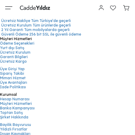
Ücretsiz Nakliye
Tüm Türkiye’de geçerli
Ücretsiz Kurulum
Tüm ürünlerde geçerli
2 Yıl Garanti
Tüm mobilyalarda geçerli
Güvenli Ödeme
256 bit SSL ile güvenli ödeme
Müşteri Hizmetleri
Ödeme Seçenekleri
Yurt dışı Satış
Ücretsiz Kurulum
Garanti Bilgileri
Ücretsiz Kargo
Üye Girişi Yap
Sipariş Takibi
Mimari Hizmet
Üye Avantajları
İade Politikası
Kurumsal
Hesap Numarası
Müşteri Hizmetleri
Banka Kampanyası
Toptan Satış
Şirket Hakkında
Bayilik Başvurusu
Yıldızlı Fırsatlar
İnsan Kaynakları