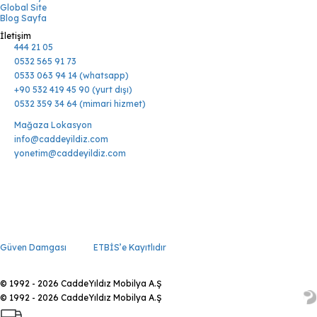
Global Site
Blog Sayfa
İletişim
444 21 05
0532 565 91 73
0533 063 94 14 (whatsapp)
+90 532 419 45 90 (yurt dışı)
0532 359 34 64 (mimari hizmet)
Mağaza Lokasyon
info@caddeyildiz.com
yonetim@caddeyildiz.com
Güven Damgası
ETBİS’e Kayıtlıdır
© 1992 - 2026 CaddeYıldız Mobilya A.Ş
© 1992 - 2026 CaddeYıldız Mobilya A.Ş